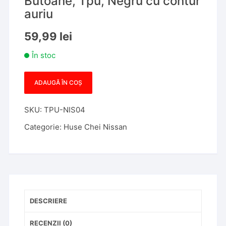
Butoane, Tpu, Negru cu contur
auriu
59,99
lei
În stoc
ADAUGĂ ÎN COȘ
Cantitate
Husa
SKU:
TPU-NIS04
Cheie
Briceag
Categorie:
Huse Chei Nissan
Nissan
2
Butoane,
Tpu,
Negru
cu
DESCRIERE
contur
auriu
RECENZII (0)