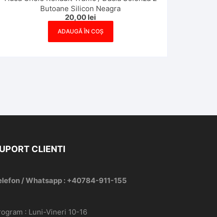
Butoane Silicon Neagra
20,00
lei
ADAUGĂ ÎN COȘ
UPORT CLIENTI
elefon / Whatsapp : +40784-911-155
rogram : Luni-Vineri 10-16