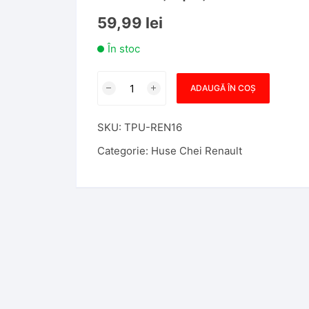
59,99
lei
În stoc
Cantitate
ADAUGĂ ÎN COȘ
Husa
Cheie
SKU:
TPU-REN16
Briceag
Renault
Categorie:
Huse Chei Renault
Megane
4,
Kadjar,
Clio,
3
Butoane,
Tpu,
Albastra