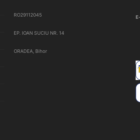
RO29112045
E
EP. IOAN SUCIU NR. 14
ORADEA, Bihor