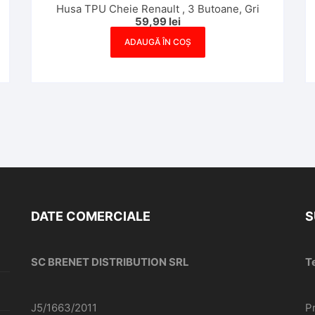
Husa TPU Cheie Renault , 3 Butoane, Gri
59,99
lei
ADAUGĂ ÎN COȘ
DATE COMERCIALE
S
SC BRENET DISTRIBUTION SRL
T
J5/1663/2011
P