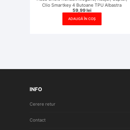
Clio Smartkey 4 Butoane TPU Albastra
59,99
lei
ADAUGĂ ÎN COȘ
INFO
Cerere retur
Contact