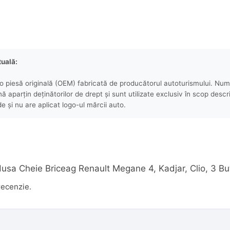
tuală:
 piesă originală (OEM) fabricată de producătorul autoturismului. Numel
aparțin deținătorilor de drept și sunt utilizate exclusiv în scop descri
e și nu are aplicat logo-ul mărcii auto.
 „Husa Cheie Briceag Renault Megane 4, Kadjar, Clio, 3 B
recenzie.