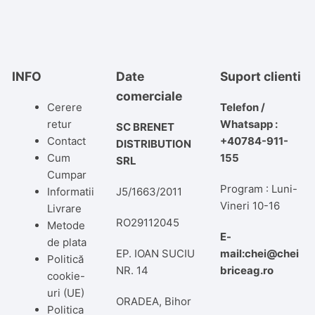
INFO
Date
Suport clienti
comerciale
Cerere
Telefon /
retur
Whatsapp :
SC BRENET
Contact
+40784-911-
DISTRIBUTION
Cum
155
SRL
Cumpar
Program : Luni-
Informatii
J5/1663/2011
Vineri 10-16
Livrare
RO29112045
Metode
E-
de plata
EP. IOAN SUCIU
mail:chei@chei
Politică
NR. 14
briceag.ro
cookie-
uri (UE)
ORADEA, Bihor
Politica