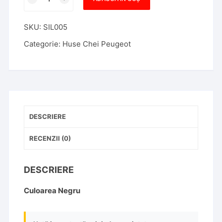
Husa
Cheie
SKU:
SIL005
Citroen/Peugeot
2
Categorie:
Huse Chei Peugeot
Butoane
Silicon
Neagra
DESCRIERE
RECENZII (0)
DESCRIERE
Culoarea Negru