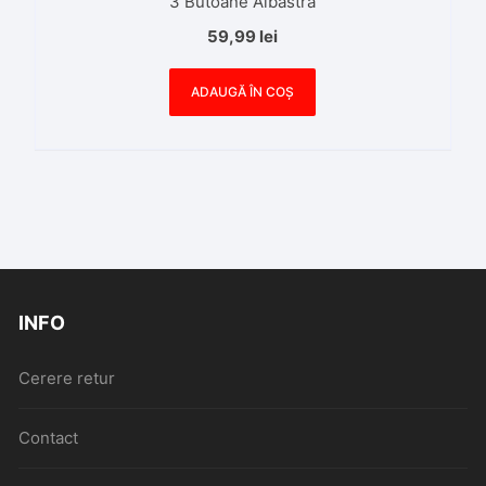
3 Butoane Albastra
59,99
lei
ADAUGĂ ÎN COȘ
INFO
Cerere retur
Contact