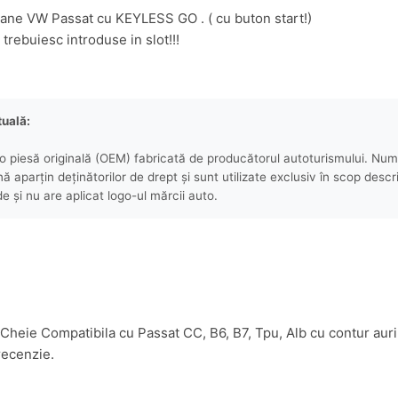
ne VW Passat cu KEYLESS GO . ( cu buton start!)
trebuiesc introduse in slot!!!
tuală:
 piesă originală (OEM) fabricată de producătorul autoturismului. Numel
aparțin deținătorilor de drept și sunt utilizate exclusiv în scop descri
e și nu are aplicat logo-ul mărcii auto.
a Cheie Compatibila cu Passat CC, B6, B7, Tpu, Alb cu contur au
recenzie.