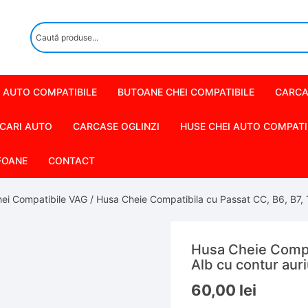
 AUTO COMPATIBILE
BUTOANE CHEI COMPATIBILE
CARCA
CARI AUTO
CARCASE OGLINZI
HUSE CHEI AUTO COMPATI
FOANE
CONTACT
ei Compatibile VAG
/ Husa Cheie Compatibila cu Passat CC, B6, B7, 
Husa Cheie Compat
Alb cu contur aur
60,00
lei