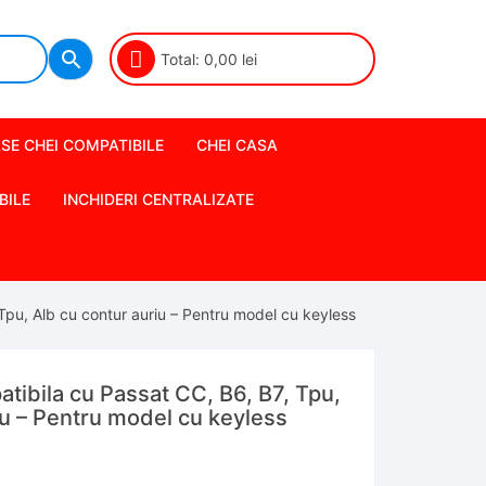
Total:
0,00
lei
SE CHEI COMPATIBILE
CHEI CASA
BILE
INCHIDERI CENTRALIZATE
Tpu, Alb cu contur auriu – Pentru model cu keyless
ibila cu Passat CC, B6, B7, Tpu,
iu – Pentru model cu keyless