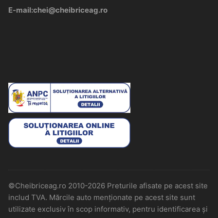
E-mail:chei@cheibriceag.ro
©Cheibriceag.ro 2010-2026 Preturile afisate pe acest site
includ TVA. Mărcile auto menționate pe acest site sunt
utilizate exclusiv în scop informativ, pentru identificarea și