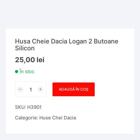
Husa Cheie Dacia Logan 2 Butoane
Silicon
25,00
lei
În stoc
Cantitate
ADAUGĂ ÎN COȘ
Husa
Cheie
SKU:
H3901
Dacia
Logan
Categorie:
Huse Chei Dacia
2
Butoane
Silicon