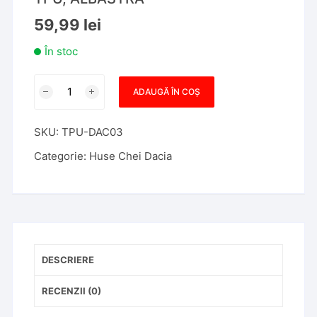
59,99
lei
În stoc
Cantitate
ADAUGĂ ÎN COȘ
Husa
Cheie
SKU:
TPU-DAC03
Dacia
Logan
Categorie:
Huse Chei Dacia
Duster
Sandero
Dokker
Spring
2
Butoane,
DESCRIERE
TPU,
ALBASTRA
RECENZII (0)