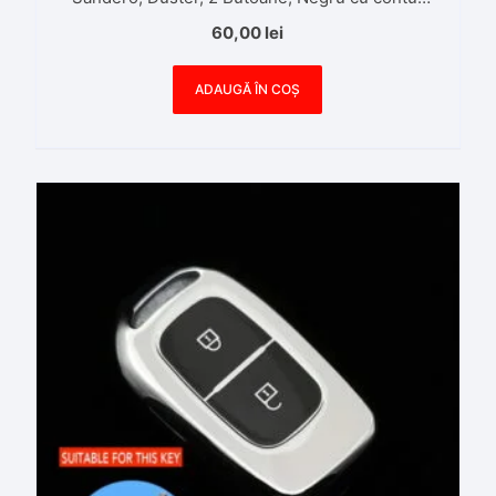
auriu
60,00
lei
ADAUGĂ ÎN COȘ