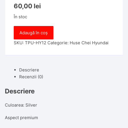
60,00
lei
În stoc
Cantitate
Adaugă în coș
Husa
Cheie
SKU:
TPU-HY12
Categorie:
Huse Chei Hyundai
Hyundai
Tucson
2016+,
Descriere
Smartkey,
Recenzii (0)
3
Butoane,
Descriere
Tpu,
Silver
Culoarea: Silver
Aspect premium