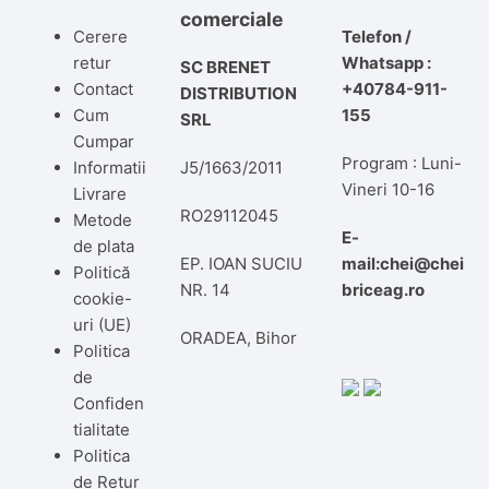
comerciale
Cerere
Telefon /
retur
Whatsapp :
SC BRENET
Contact
+40784-911-
DISTRIBUTION
Cum
155
SRL
Cumpar
Program : Luni-
Informatii
J5/1663/2011
Vineri 10-16
Livrare
RO29112045
Metode
E-
de plata
EP. IOAN SUCIU
mail:chei@chei
Politică
NR. 14
briceag.ro
cookie-
uri (UE)
ORADEA, Bihor
Politica
de
Confiden
tialitate
Politica
de Retur