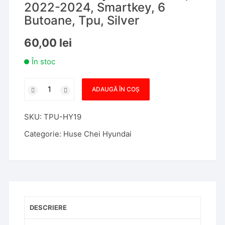
2022-2024, Smartkey, 6
Butoane, Tpu, Silver
60,00
lei
În stoc
Cantitate
ADAUGĂ ÎN COȘ
Husa
Cheie
SKU:
TPU-HY19
Hyundai
Tucson,
Categorie:
Huse Chei Hyundai
2022-
2024,
Smartkey,
6
Butoane,
Tpu,
DESCRIERE
Silver