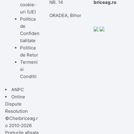
NR. 14
briceag.ro
cookie-
uri (UE)
ORADEA, Bihor
Politica
de
Confiden
tialitate
Politica
de Retur
Termeni
si
Conditii
ANPC
Online
Dispute
Resolution
©Cheibriceag.r
o 2010-2026
Preturile afisate