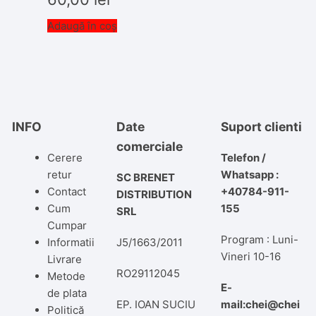
Adaugă în coș
INFO
Date
Suport clienti
comerciale
Cerere
Telefon /
retur
Whatsapp :
SC BRENET
Contact
+40784-911-
DISTRIBUTION
Cum
155
SRL
Cumpar
Program : Luni-
Informatii
J5/1663/2011
Vineri 10-16
Livrare
RO29112045
Metode
E-
de plata
EP. IOAN SUCIU
mail:chei@chei
Politică