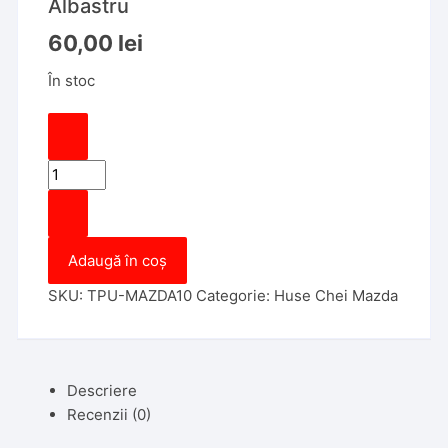
Albastru
60,00
lei
În stoc
Cantitate
Husa
Cheie
Mazda
Adaugă în coș
CX30,
Smartkey,
SKU:
TPU-MAZDA10
Categorie:
Huse Chei Mazda
3
Butoane,
Tpu,
Aspect
Descriere
Piele,
Recenzii (0)
Albastru