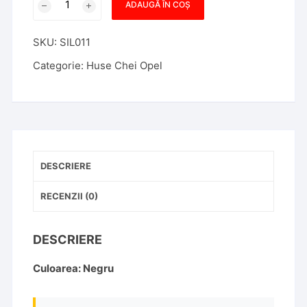
ADAUGĂ ÎN COȘ
Husa
Cheie
SKU:
SIL011
Opel
Astra
Categorie:
Huse Chei Opel
H
2
Butoane
Silicon
Neagra
DESCRIERE
RECENZII (0)
DESCRIERE
Culoarea: Negru