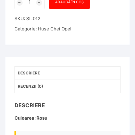
ADAUGĂ ÎN COȘ
Husa
Cheie
SKU:
SIL012
Opel
Astra
Categorie:
Huse Chei Opel
H
2
Butoane
Silicon
Rosie
DESCRIERE
RECENZII (0)
DESCRIERE
Culoarea: Rosu