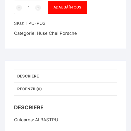
Cantitate
ADAUGĂ ÎN COȘ
Husa
Cheie
SKU:
TPU-PO3
Porsche
Smartkey
Categorie:
Huse Chei Porsche
TPU+PC
ALBASTRU
CARBON
DESCRIERE
RECENZII (0)
DESCRIERE
Culoarea: ALBASTRU