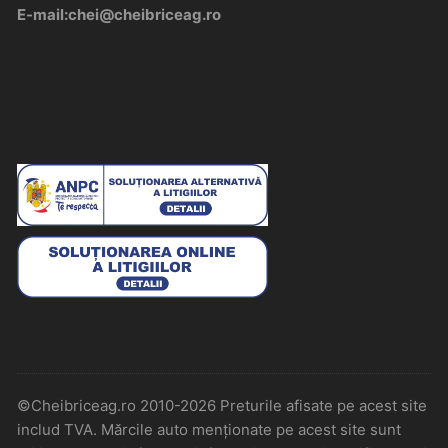
E-mail:chei@cheibriceag.ro
©Cheibriceag.ro 2010-2026 Preturile afisate pe acest site
includ TVA. Mărcile auto menționate pe acest site sunt