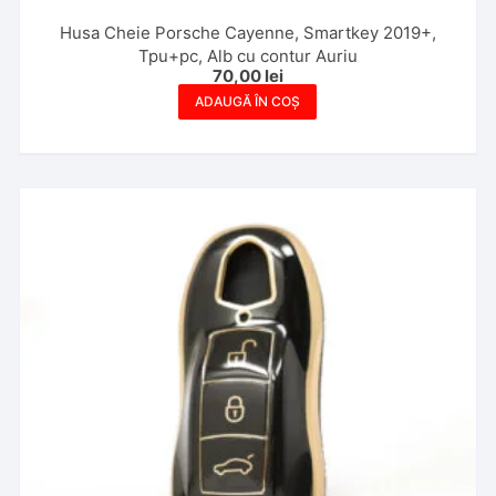
Husa Cheie Porsche Cayenne, Smartkey 2019+,
Tpu+pc, Alb cu contur Auriu
70,00
lei
ADAUGĂ ÎN COȘ