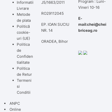
Program : Luni-
Informatii
J5/1663/2011
Vineri 10-16
Livrare
RO29112045
Metode
E-
de plata
EP. IOAN SUCIU
mail:chei@chei
Politică
NR. 14
briceag.ro
cookie-
uri (UE)
ORADEA, Bihor
Politica
de
Confiden
tialitate
Politica
de Retur
Termeni
si
Conditii
ANPC
Online