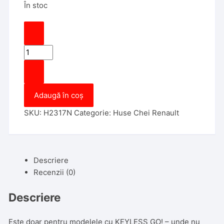
În stoc
Cantitate
Husa
Cheie
Renault
Adaugă în coș
Megane
2
SKU:
H2317N
Categorie:
Huse Chei Renault
-
Smartkey
3
Butoane
Descriere
Neagra
Recenzii (0)
Descriere
Este doar pentru modelele cu KEYLESS GO! – unde nu