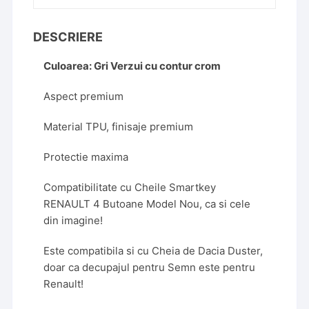
Design,
Gri-
DESCRIERE
Verzui
Cu
Culoarea: Gri Verzui cu contur crom
Crom
Aspect premium
Material TPU, finisaje premium
Protectie maxima
Compatibilitate cu Cheile Smartkey
RENAULT 4 Butoane Model Nou, ca si cele
din imagine!
Este compatibila si cu Cheia de Dacia Duster,
doar ca decupajul pentru Semn este pentru
Renault!