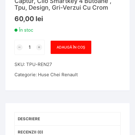
Captur, Clio Smartkey 4 Butoane ,
Tpu, Design, Gri-Verzui Cu Crom
60,00
lei
În stoc
Cantitate
ADAUGĂ ÎN COȘ
Husa
Cheie
SKU:
TPU-REN27
Renault
Megane,
Categorie:
Huse Chei Renault
Kadjar,
Captur,
Clio
Smartkey
4
Butoane
DESCRIERE
,
Tpu,
RECENZII (0)