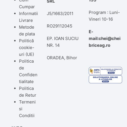
SRL
Cumpar
Program : Luni-
Informatii
J5/1663/2011
Vineri 10-16
Livrare
RO29112045
Metode
E-
de plata
EP. IOAN SUCIU
mail:chei@chei
Politică
NR. 14
briceag.ro
cookie-
uri (UE)
ORADEA, Bihor
Politica
de
Confiden
tialitate
Politica
de Retur
Termeni
si
Conditii