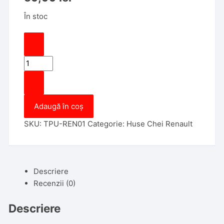
În stoc
Cantitate
Husa
Cheie
Renault
Adaugă în coș
Megane,
Kadjar,
SKU:
TPU-REN01
Categorie:
Huse Chei Renault
Captur,
Clio
Smartkey
4
Descriere
Butoane
Recenzii (0)
TPU
Rosie
Descriere