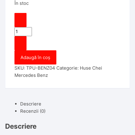
În stoc
Cantitate
Husa
Cheie
Smartkey
Adaugă în coș
Mercedes
Benz
SKU:
TPU-BENZ04
Categorie:
Huse Chei
3
Mercedes Benz
Butoane
Albastra
TPU+PC
Descriere
Recenzii (0)
Descriere