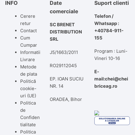
INFO
Date
Suport clienti
comerciale
Cerere
Telefon /
retur
Whatsapp :
SC BRENET
Contact
+40784-911-
DISTRIBUTION
Cum
155
SRL
Cumpar
Program : Luni-
Informatii
J5/1663/2011
Vineri 10-16
Livrare
RO29112045
Metode
E-
de plata
EP. IOAN SUCIU
mail:chei@chei
Politică
NR. 14
briceag.ro
cookie-
uri (UE)
ORADEA, Bihor
Politica
de
Confiden
tialitate
Politica