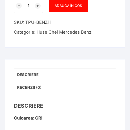
Cantitate
ADAUGĂ ÎN COȘ
Husa
Cheie
SKU:
TPU-BENZ11
Smartkey
Mercedes
Categorie:
Huse Chei Mercedes Benz
Benz
3
Butoane
Gri
TPU+PC
S
DESCRIERE
Class
W223
RECENZII (0)
2020
2021
DESCRIERE
Culoarea: GRI