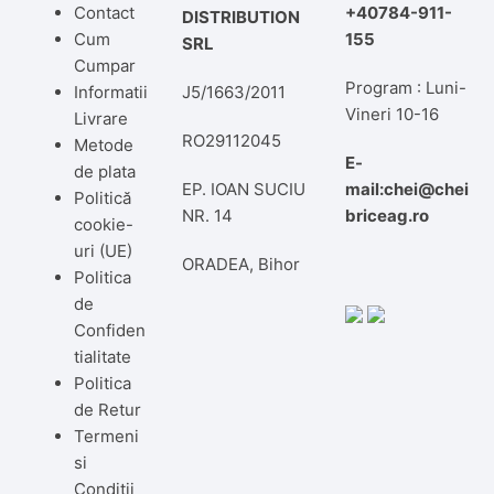
Contact
+40784-911-
DISTRIBUTION
Cum
155
SRL
Cumpar
Program : Luni-
Informatii
J5/1663/2011
Vineri 10-16
Livrare
RO29112045
Metode
E-
de plata
EP. IOAN SUCIU
mail:chei@chei
Politică
NR. 14
briceag.ro
cookie-
uri (UE)
ORADEA, Bihor
Politica
de
Confiden
tialitate
Politica
de Retur
Termeni
si
Conditii