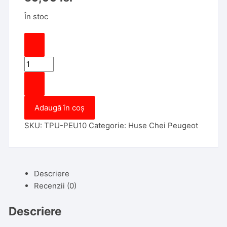
În stoc
Cantitate
Husa
TPU
Cheie
Adaugă în coș
Briceag
Peugeot
SKU:
TPU-PEU10
Categorie:
Huse Chei Peugeot
508
301
2008
3008
Descriere
408
Recenzii (0)
Citroen
C4
Descriere
CACTUS