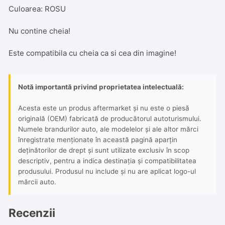
C5
Culoarea: ROSU
C3
C4L
Nu contine cheia!
Rosie
Este compatibila cu cheia ca si cea din imagine!
Notă importantă privind proprietatea intelectuală:
Acesta este un produs aftermarket și nu este o piesă
originală (OEM) fabricată de producătorul autoturismului.
Numele brandurilor auto, ale modelelor și ale altor mărci
înregistrate menționate în această pagină aparțin
deținătorilor de drept și sunt utilizate exclusiv în scop
descriptiv, pentru a indica destinația și compatibilitatea
produsului. Produsul nu include și nu are aplicat logo-ul
mărcii auto.
Recenzii