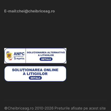
E-mail:chei@cheibriceag.ro
©Cheibriceag.ro 2010-2026 Preturile afisate pe acest site