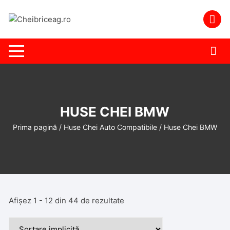
Skip
to
content
HUSE CHEI BMW
Prima pagină
/
Huse Chei Auto Compatibile
/ Huse Chei BMW
Afișez 1 - 12 din 44 de rezultate