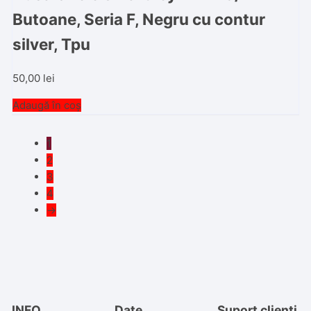
Butoane, Seria F, Negru cu contur
silver, Tpu
50,00
lei
Adaugă în coș
1
2
3
4
→
INFO
Date
Suport clienti