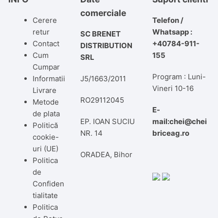
comerciale
Cerere
Telefon /
retur
Whatsapp :
SC BRENET
Contact
+40784-911-
DISTRIBUTION
Cum
155
SRL
Cumpar
Program : Luni-
Informatii
J5/1663/2011
Vineri 10-16
Livrare
RO29112045
Metode
E-
de plata
EP. IOAN SUCIU
mail:chei@chei
Politică
NR. 14
briceag.ro
cookie-
uri (UE)
ORADEA, Bihor
Politica
de
Confiden
tialitate
Politica