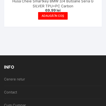
Husa Cheie Smartkey BMW 3/4 Butoane Seria G
SILVER TPU+PC Carbon
69,99
lei
ADAUGĂ ÎN COȘ
INFO
Cerere retur
Contact
Cum Cumpar