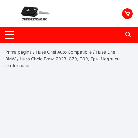
Skip
to
content
Prima pagină
/
Huse Chei Auto Compatibile
/
Huse Chei
BMW
/ Husa Cheie Bmw, 2023, G70, G09, Tpu, Negru cu
contur auriu