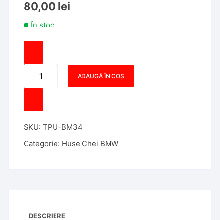
80,00
lei
În stoc
Cantitate
ADAUGĂ ÎN COȘ
Husa
Cheie
Bmw,
2023,
SKU:
TPU-BM34
G70,
G09,
Categorie:
Huse Chei BMW
Tpu,
Negru
cu
contur
auriu
DESCRIERE