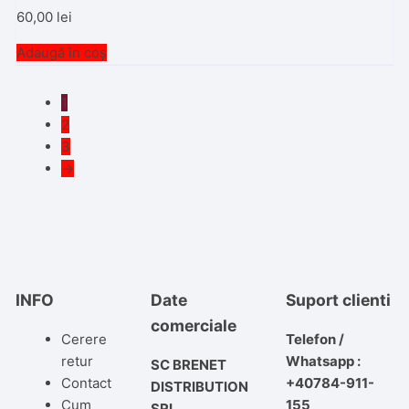
60,00
lei
Adaugă în coș
1
2
3
→
INFO
Date
Suport clienti
comerciale
Cerere
Telefon /
retur
Whatsapp :
SC BRENET
Contact
+40784-911-
DISTRIBUTION
Cum
155
SRL