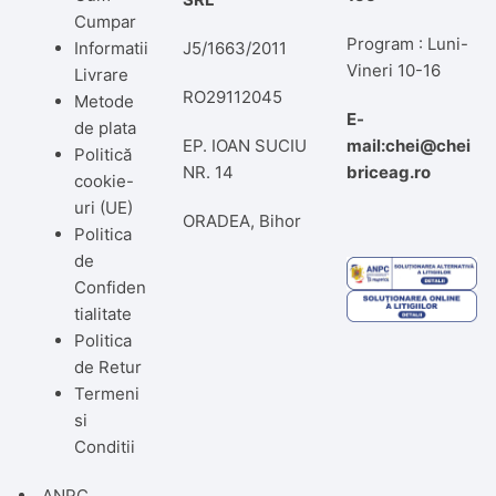
Cumpar
Program : Luni-
Informatii
J5/1663/2011
Vineri 10-16
Livrare
RO29112045
Metode
E-
de plata
EP. IOAN SUCIU
mail:chei@chei
Politică
NR. 14
briceag.ro
cookie-
uri (UE)
ORADEA, Bihor
Politica
de
Confiden
tialitate
Politica
de Retur
Termeni
si
Conditii
ANPC