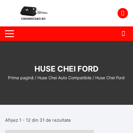
Skip
to
content
HUSE CHEI FORD
Prima pagină
/
Huse Chei Auto Compatibile
/ Huse Chei Ford
Afișez 1 - 12 din 31 de rezultate