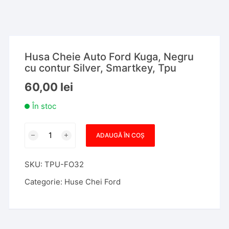
Husa Cheie Auto Ford Kuga, Negru
cu contur Silver, Smartkey, Tpu
60,00
lei
În stoc
Cantitate
ADAUGĂ ÎN COȘ
Husa
Cheie
SKU:
TPU-FO32
Auto
Ford
Categorie:
Huse Chei Ford
Kuga,
Negru
cu
contur