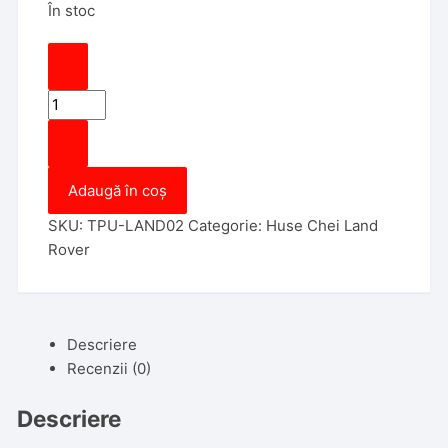
În stoc
Cantitate
Huse
Cheie
Land
Adaugă în coș
Rover
Smartkey
SKU:
TPU-LAND02
Categorie:
Huse Chei Land
5
Rover
Butoane
Albastra
TPU
CARBON
Descriere
Recenzii (0)
Descriere