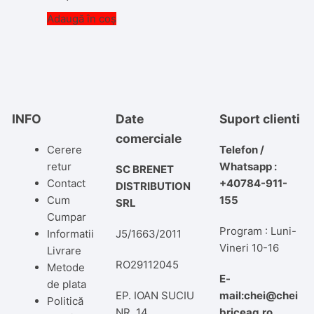
Adaugă în coș
INFO
Date
Suport clienti
comerciale
Cerere
Telefon /
retur
Whatsapp :
SC BRENET
Contact
+40784-911-
DISTRIBUTION
Cum
155
SRL
Cumpar
Program : Luni-
Informatii
J5/1663/2011
Vineri 10-16
Livrare
RO29112045
Metode
E-
de plata
EP. IOAN SUCIU
mail:chei@chei
Politică
NR. 14
briceag.ro