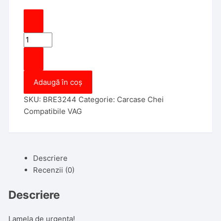
Cantitate
Lamela
SmartKey
Compatibila
Adaugă în coș
cu
B8,
SKU:
BRE3244
Categorie:
Carcase Chei
Aftermarket
Compatibile VAG
Descriere
Recenzii (0)
Descriere
Lamela de urgenta!