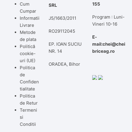
Cum
155
SRL
Cumpar
Program : Luni-
Informatii
J5/1663/2011
Vineri 10-16
Livrare
RO29112045
Metode
E-
de plata
EP. IOAN SUCIU
mail:chei@chei
Politică
NR. 14
briceag.ro
cookie-
uri (UE)
ORADEA, Bihor
Politica
de
Confiden
tialitate
Politica
de Retur
Termeni
si
Conditii