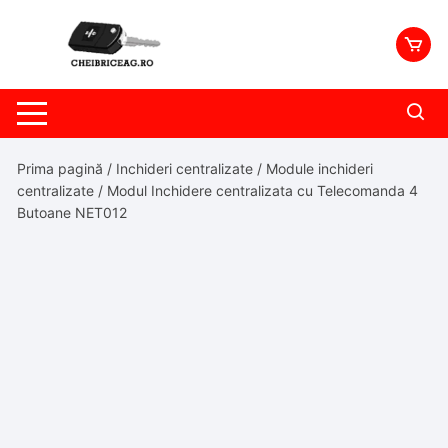
Skip
to
content
Prima pagină
/
Inchideri centralizate
/
Module inchideri
centralizate
/ Modul Inchidere centralizata cu Telecomanda 4
Butoane NET012