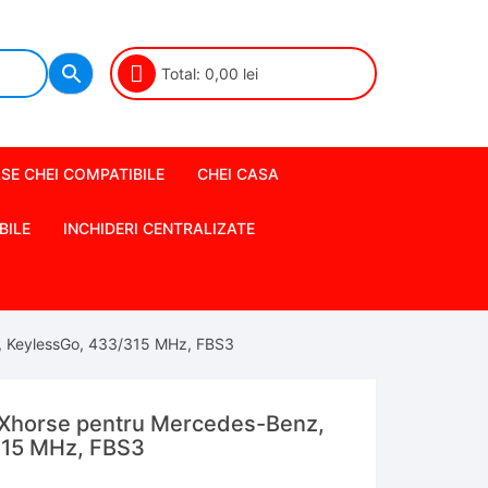
Total:
0,00
lei
SE CHEI COMPATIBILE
CHEI CASA
BILE
INCHIDERI CENTRALIZATE
z, KeylessGo, 433/315 MHz, FBS3
a Xhorse pentru Mercedes-Benz,
315 MHz, FBS3