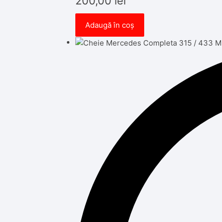
200,00
lei
Adaugă în coș