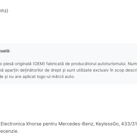
mhz)
tuală:
 piesă originală (OEM) fabricată de producătorul autoturismului. Numel
aparțin deținătorilor de drept și sunt utilizate exclusiv în scop descri
e și nu are aplicat logo-ul mărcii auto.
laca Electronica Xhorse pentru Mercedes-Benz, KeylessGo, 433/
recenzie.