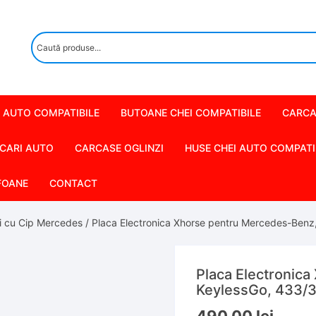
 AUTO COMPATIBILE
BUTOANE CHEI COMPATIBILE
CARCA
CARI AUTO
CARCASE OGLINZI
HUSE CHEI AUTO COMPATI
FOANE
CONTACT
i cu Cip Mercedes
/ Placa Electronica Xhorse pentru Mercedes-Ben
Placa Electronic
KeylessGo, 433/