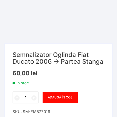
Semnalizator Oglinda Fiat
Ducato 2006 -> Partea Stanga
60,00
lei
În stoc
Cantitate
ADAUGĂ ÎN COȘ
Semnalizator
Oglinda
SKU:
SM-FIA577019
Fiat