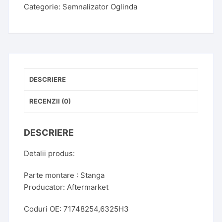
Ducato
Categorie:
Semnalizator Oglinda
2006
-
>
Partea
Stanga
DESCRIERE
RECENZII (0)
DESCRIERE
Detalii produs:
Parte montare : Stanga
Producator: Aftermarket
Coduri OE: 71748254,6325H3