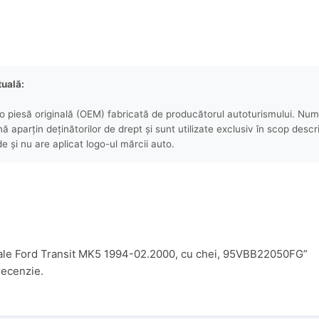
tuală:
 piesă originală (OEM) fabricată de producătorul autoturismului. Numel
aparțin deținătorilor de drept și sunt utilizate exclusiv în scop descri
e și nu are aplicat logo-ul mărcii auto.
t yale Ford Transit MK5 1994-02.2000, cu chei, 95VBB22050FG”
recenzie.