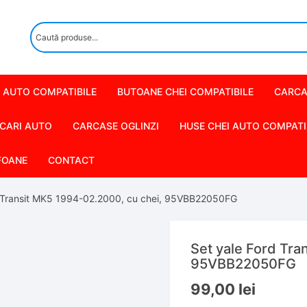
 AUTO COMPATIBILE
BUTOANE CHEI COMPATIBILE
CARCA
CARI AUTO
CARCASE OGLINZI
HUSE CHEI AUTO COMPATI
FOANE
CONTACT
d Transit MK5 1994-02.2000, cu chei, 95VBB22050FG
Set yale Ford Tra
95VBB22050FG
99,00
lei