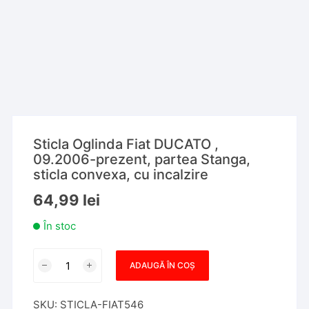
Sticla Oglinda Fiat DUCATO ,
09.2006-prezent, partea Stanga,
sticla convexa, cu incalzire
64,99
lei
În stoc
Cantitate
ADAUGĂ ÎN COȘ
Sticla
Oglinda
SKU:
STICLA-FIAT546
Fiat