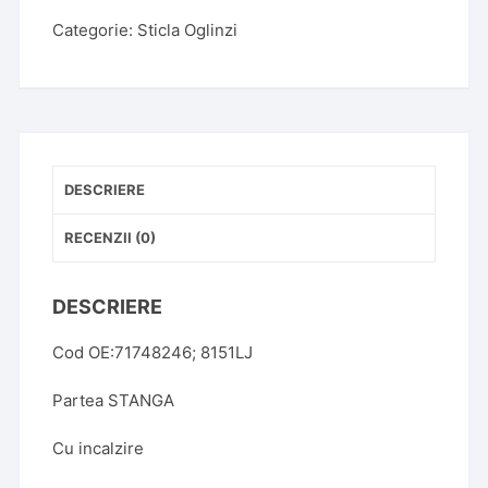
DUCATO
Categorie:
Sticla Oglinzi
,
09.2006-
prezent,
partea
Stanga,
sticla
DESCRIERE
convexa,
cu
RECENZII (0)
incalzire
DESCRIERE
Cod OE:71748246; 8151LJ
Partea STANGA
Cu incalzire