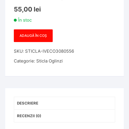
55,00
lei
În stoc
ADAUGĂ ÎN COȘ
Cantitate
Sticla
SKU:
STICLA-IVECO3080556
Oglinda
Iveco
Categorie:
Sticla Oglinzi
Daily
2006-
2017,
partea
Dreapta,
sticla
DESCRIERE
convexa,
cu
RECENZII (0)
incalzire