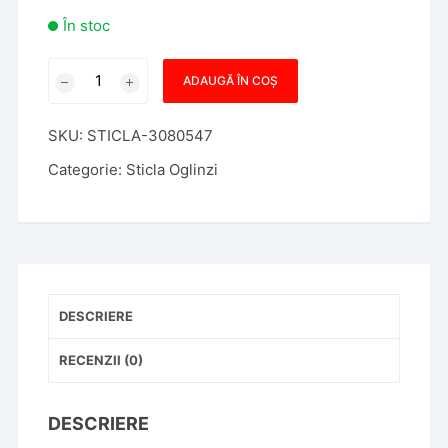
În stoc
Cantitate
ADAUGĂ ÎN COȘ
Sticla
oglinda
SKU:
STICLA-3080547
Iveco
Daily,2006-
Categorie:
Sticla Oglinzi
2014,
Daily,
2014-,
partea
Stanga,
sticla
DESCRIERE
crom,
panoramic,
RECENZII (0)
sticla
mica
DESCRIERE