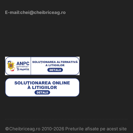
E-mail:chei@cheibriceag.ro
©Cheibriceag.ro 2010-2026 Preturile afisate pe acest site