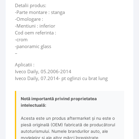
Detalii produs:
-Parte montare : stanga
-Omologare :
-Mentiuni : inferior
Cod oem referinta :
-crom
-panoramic glass
–
Aplicatii :
Iveco Daily, 05.2006-2014
Iveco Daily, 07.2014- pt oglinzi cu brat lung
Notă importantă privind proprietatea
intelectuală:
Acesta este un produs aftermarket și nu este o
piesă originală (OEM) fabricată de producătorul
autoturismului. Numele brandurilor auto, ale
modelelor și ale altor mărci înregistrate