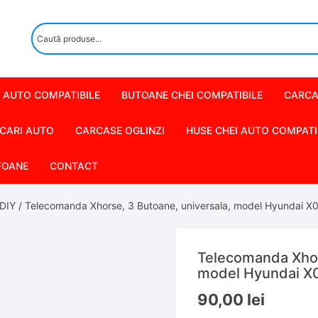
 AUTO COMPATIBILE
BUTOANE CHEI COMPATIBILE
CARCA
CARI AUTO
CARCASE OGLINZI
HUSE CHEI AUTO COMPATI
FOANE
CONTACT
DIY
/ Telecomanda Xhorse, 3 Butoane, universala, model Hyundai X
Telecomanda Xhor
model Hyundai X
90,00
lei