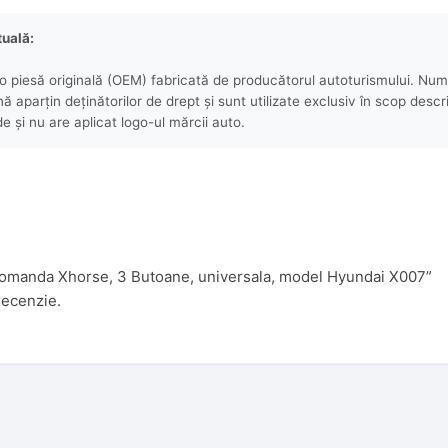
tuală:
 piesă originală (OEM) fabricată de producătorul autoturismului. Numel
aparțin deținătorilor de drept și sunt utilizate exclusiv în scop descri
e și nu are aplicat logo-ul mărcii auto.
lecomanda Xhorse, 3 Butoane, universala, model Hyundai X007”
recenzie.