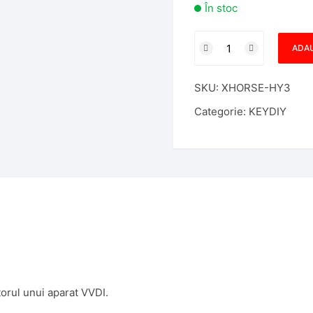
În stoc
Cantitate
ADAU
Telecomanda
Xhorse,
SKU:
XHORSE-HY3
3
Butoane,
Categorie:
KEYDIY
universala,
model
Hyundai
X007
orul unui aparat VVDI.