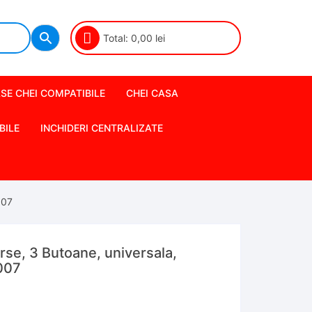
Total:
0,00
lei
SE CHEI COMPATIBILE
CHEI CASA
BILE
INCHIDERI CENTRALIZATE
007
se, 3 Butoane, universala,
007