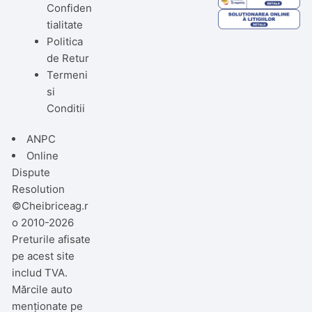
Confiden
tialitate
Politica
de Retur
Termeni
si
Conditii
ANPC
Online
Dispute
Resolution
©Cheibriceag.r
o 2010-2026
Preturile afisate
pe acest site
includ TVA.
Mărcile auto
menționate pe