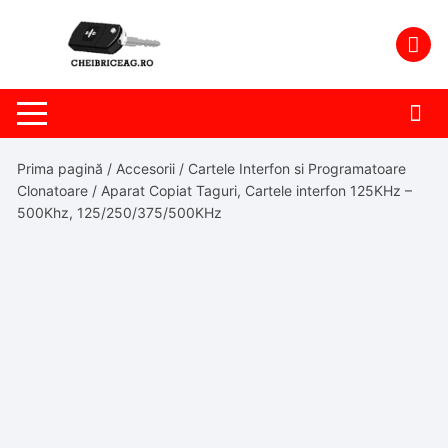
Skip
to
content
Prima pagină
/
Accesorii
/
Cartele Interfon si Programatoare
Clonatoare
/ Aparat Copiat Taguri, Cartele interfon 125KHz –
500Khz, 125/250/375/500KHz