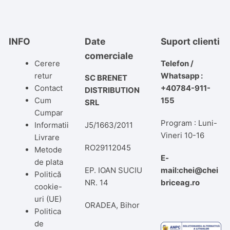
INFO
Date
Suport clienti
comerciale
Cerere
Telefon /
retur
Whatsapp :
SC BRENET
Contact
+40784-911-
DISTRIBUTION
Cum
155
SRL
Cumpar
Program : Luni-
Informatii
J5/1663/2011
Vineri 10-16
Livrare
RO29112045
Metode
E-
de plata
EP. IOAN SUCIU
mail:chei@chei
Politică
NR. 14
briceag.ro
cookie-
uri (UE)
ORADEA, Bihor
Politica
de