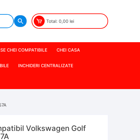
Total:
0,00
lei
SE CHEI COMPATIBILE
CHEI CASA
BILE
INCHIDERI CENTRALIZATE
57A
patibil Volkswagen Golf
57A