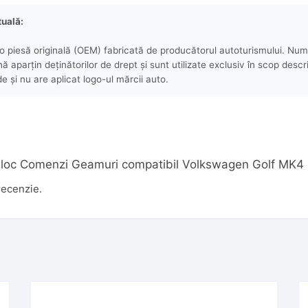
tuală:
 piesă originală (OEM) fabricată de producătorul autoturismului. Numel
aparțin deținătorilor de drept și sunt utilizate exclusiv în scop descri
e și nu are aplicat logo-ul mărcii auto.
ru „Bloc Comenzi Geamuri compatibil Volkswagen Golf M
recenzie.