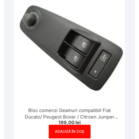
Bloc comenzi Geamuri compatibil Fiat
Ducato/ Peugeot Boxer / CItroen Jumper
199,00
lei
735421419 735487419 Cu reglaj Oglinzi
Silver
ADAUGĂ ÎN COȘ