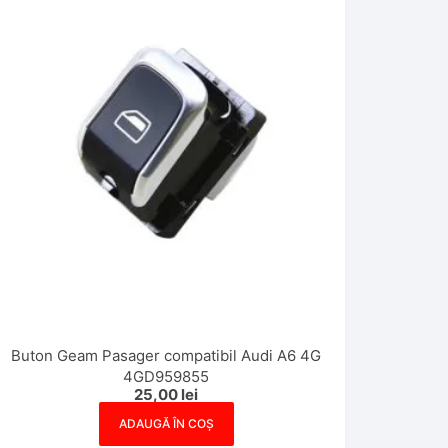
Buton Geam Pasager compatibil Audi A6 4G
4GD959855
25,00
lei
ADAUGĂ ÎN COȘ