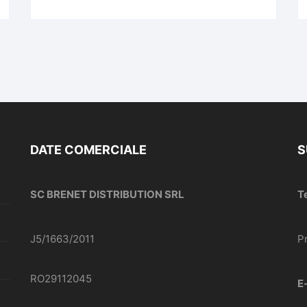
DATE COMERCIALE
S
SC BRENET DISTRIBUTION SRL
T
J5/1663/2011
P
RO29112045
E