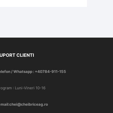
UPORT CLIENTI
elefon / Whatsapp : +40784-911-155
rogram : Luni-Vineri 10-16
-mail:chei@cheibriceag.ro