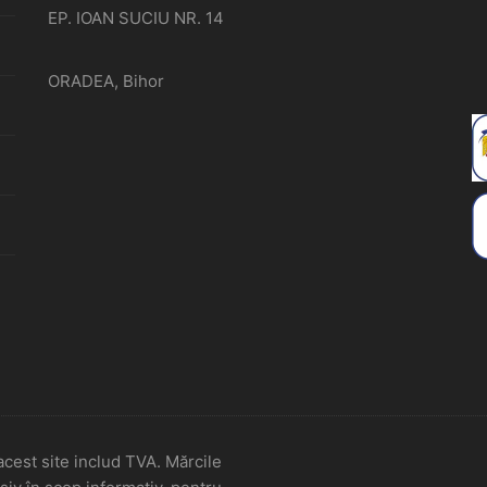
EP. IOAN SUCIU NR. 14
ORADEA, Bihor
cest site includ TVA. Mărcile