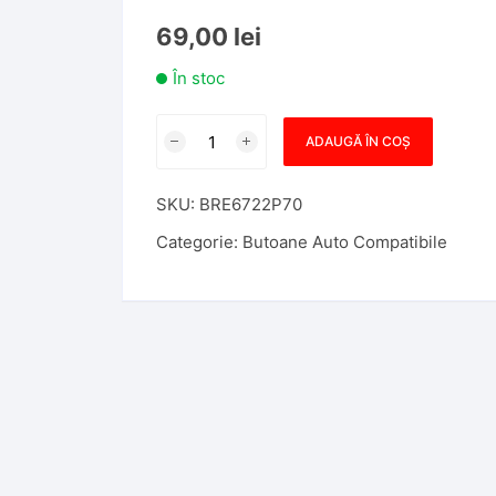
69,00
lei
În stoc
Cantitate
ADAUGĂ ÎN COȘ
Bloc
Comenzi
SKU:
BRE6722P70
Geamuri
compatibil
Categorie:
Butoane Auto Compatibile
Volkswagen
Golf
MK4
1998-
2005
1J3959857A