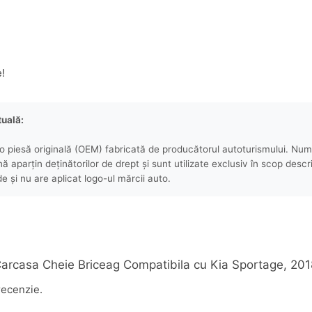
e!
tuală:
 piesă originală (OEM) fabricată de producătorul autoturismului. Numel
aparțin deținătorilor de drept și sunt utilizate exclusiv în scop descri
e și nu are aplicat logo-ul mărcii auto.
u „Carcasa Cheie Briceag Compatibila cu Kia Sportage, 2
recenzie.