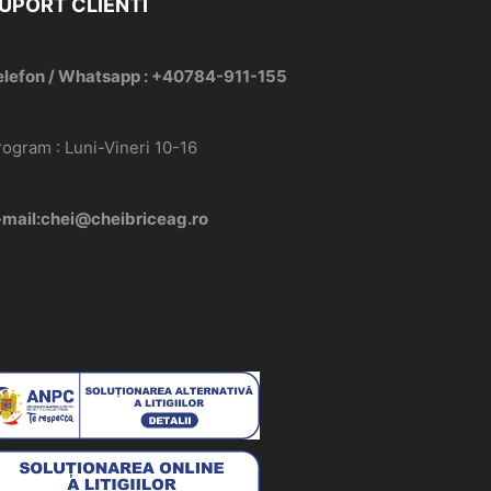
UPORT CLIENTI
elefon / Whatsapp : +40784-911-155
rogram : Luni-Vineri 10-16
-mail:chei@cheibriceag.ro