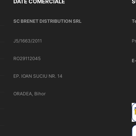
DATE COMERCIALE
S
SC BRENET DISTRIBUTION SRL
T
J5/1663/2011
P
RO29112045
E
EP. IOAN SUCIU NR. 14
ORADEA, Bihor