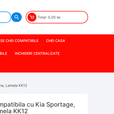
Total:
0,00
lei
SE CHEI COMPATIBILE
CHEI CASA
BILE
INCHIDERI CENTRALIZATE
ane, Lamela KK12
patibila cu Kia Sportage,
mela KK12