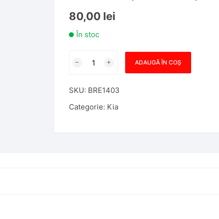
80,00
lei
În stoc
Cantitate
ADAUGĂ ÎN COȘ
Carcasa
Cheie
SKU:
BRE1403
Briceag
Compatibila
Categorie:
Kia
cu
Kia
Sportage,
2018-
2024,
3
Butoane,
Lamela
KK12