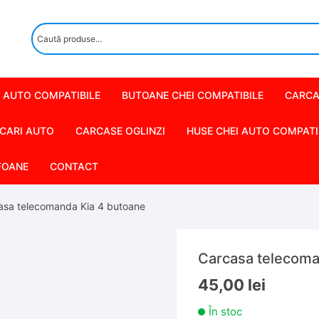
 AUTO COMPATIBILE
BUTOANE CHEI COMPATIBILE
CARCA
CARI AUTO
CARCASE OGLINZI
HUSE CHEI AUTO COMPATI
FOANE
CONTACT
asa telecomanda Kia 4 butoane
Carcasa telecoma
45,00
lei
În stoc