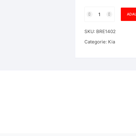
Cantitate
ADAU
Carcasa
telecomanda
SKU:
BRE1402
Kia
4
Categorie:
Kia
butoane