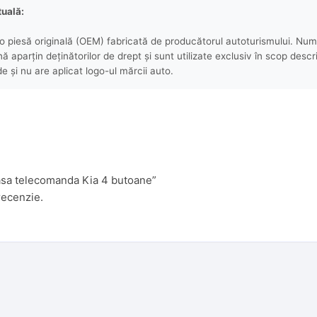
tuală:
 piesă originală (OEM) fabricată de producătorul autoturismului. Numel
aparțin deținătorilor de drept și sunt utilizate exclusiv în scop descri
e și nu are aplicat logo-ul mărcii auto.
casa telecomanda Kia 4 butoane”
recenzie.