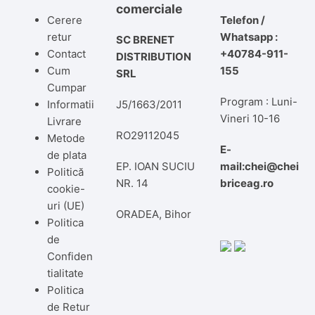
comerciale
Cerere
Telefon /
retur
Whatsapp :
SC BRENET
Contact
+40784-911-
DISTRIBUTION
Cum
155
SRL
Cumpar
Program : Luni-
Informatii
J5/1663/2011
Vineri 10-16
Livrare
RO29112045
Metode
E-
de plata
EP. IOAN SUCIU
mail:chei@chei
Politică
NR. 14
briceag.ro
cookie-
uri (UE)
ORADEA, Bihor
Politica
de
Confiden
tialitate
Politica
de Retur