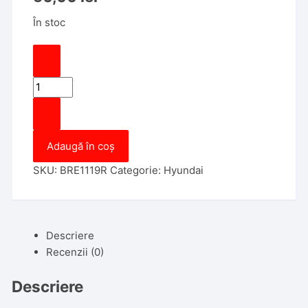
În stoc
Cantitate
Carcasa
Cheie
Briceag
Adaugă în coș
Hyundai
3
SKU:
BRE1119R
Categorie:
Hyundai
Butoane
Model
nou,
lamela
Descriere
Sant
Recenzii (0)
Dreapta
Descriere