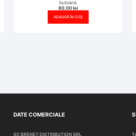
butoane
80,00
lei
ADAUGĂ ÎN COȘ
DATE COMERCIALE
S
SC BRENET DISTRIBUTION SRL
T