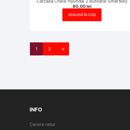
Carcasa Cheie Hyundai 2 Butoane Smartkey
80,00
lei
ADAUGĂ ÎN COȘ
1
2
→
INFO
Cerere retur