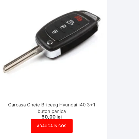
Carcasa Cheie Briceag Hyundai i40 3+1
buton panica
50,00
lei
ADAUGĂ ÎN COȘ