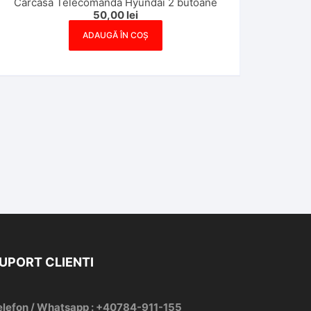
Carcasa Telecomanda Hyundai 2 butoane
50,00
lei
ADAUGĂ ÎN COȘ
UPORT CLIENTI
elefon / Whatsapp : +40784-911-155