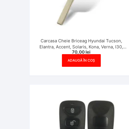
Carcasa Cheie Briceag Hyundai Tucson,
Elantra, Accent, Solaris, Kona, Verna, I30,
70,00
lei
2017+, 3 Butoane
ADAUGĂ ÎN COȘ