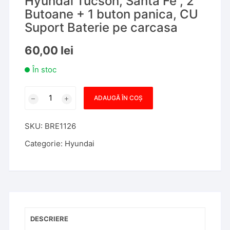
Hyundai Tucson, Santa Fe , 2
Butoane + 1 buton panica, CU
Suport Baterie pe carcasa
60,00
lei
În stoc
Cantitate
ADAUGĂ ÎN COȘ
Carcasa
Telecomanda
SKU:
BRE1126
Hyundai
Tucson,
Categorie:
Hyundai
Santa
Fe
,
2
Butoane
+
DESCRIERE
1