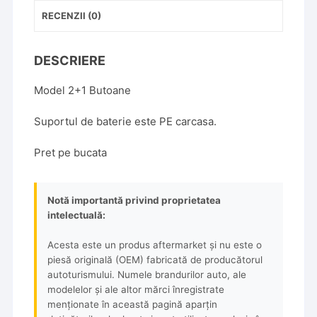
buton
RECENZII (0)
panica,
CU
DESCRIERE
Suport
Baterie
Model 2+1 Butoane
pe
carcasa
Suportul de baterie este PE carcasa.
Pret pe bucata
Notă importantă privind proprietatea
intelectuală:
Acesta este un produs aftermarket și nu este o
piesă originală (OEM) fabricată de producătorul
autoturismului. Numele brandurilor auto, ale
modelelor și ale altor mărci înregistrate
menționate în această pagină aparțin