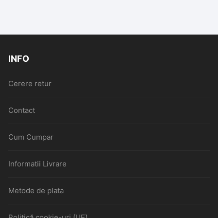
INFO
Cerere retur
Contact
Cum Cumpar
Informatii Livrare
Metode de plata
Politică cookie-uri (UE)