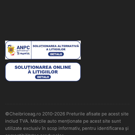
©Cheibriceag.ro 2010-2026 Preturile afisate pe acest site
includ TVA. Mărcile auto menționate pe acest site sunt
utilizate exclusiv în scop informativ, pentru identificarea și