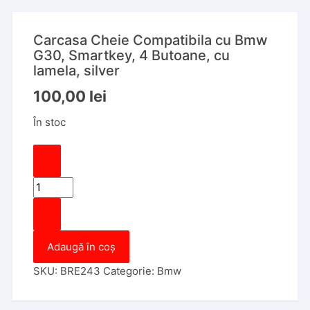
Carcasa Cheie Compatibila cu Bmw
G30, Smartkey, 4 Butoane, cu
lamela, silver
100,00
lei
În stoc
Cantitate
Carcasa
Cheie
Compatibila
Adaugă în coș
cu
Bmw
SKU:
BRE243
Categorie:
Bmw
G30,
Smartkey,