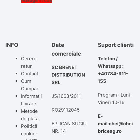
Adaugă în coș
INFO
Date
Suport clienti
comerciale
Cerere
Telefon /
retur
Whatsapp :
SC BRENET
Contact
+40784-911-
DISTRIBUTION
Cum
155
SRL
Cumpar
Program : Luni-
Informatii
J5/1663/2011
Vineri 10-16
Livrare
RO29112045
Metode
E-
de plata
EP. IOAN SUCIU
mail:chei@chei
Politică
NR. 14
briceag.ro
cookie-