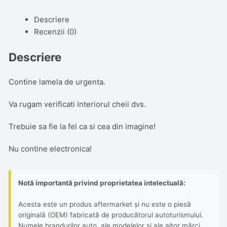
4
Butoane,
Descriere
cu
Recenzii (0)
lamela,
silver
Descriere
Contine lamela de urgenta.
Va rugam verificati interiorul cheii dvs.
Trebuie sa fie la fel ca si cea din imagine!
Nu contine electronica!
Notă importantă privind proprietatea intelectuală:
Acesta este un produs aftermarket și nu este o piesă
originală (OEM) fabricată de producătorul autoturismului.
Numele brandurilor auto, ale modelelor și ale altor mărci