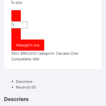
În stoc
Cantitate
Carcasa
Cheie
Compatibila
Adaugă în coș
cu
Polo,
SKU:
BRE3235
Categorie:
Carcase Chei
2011,
Compatibile VAG
2
Butoane,
Aftermarket
Descriere
Recenzii (0)
Descriere