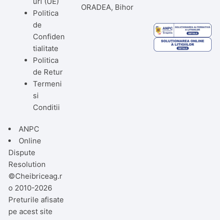
uri (UE)
ORADEA, Bihor
Politica
de
Confiden
tialitate
Politica
de Retur
Termeni
si
Conditii
ANPC
Online
Dispute
Resolution
©Cheibriceag.r
o 2010-2026
Preturile afisate
pe acest site