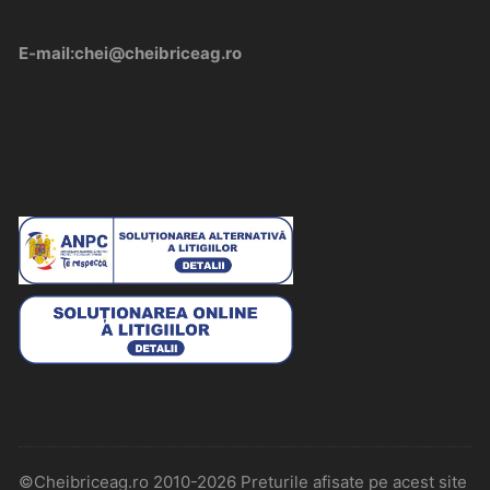
E-mail:chei@cheibriceag.ro
©Cheibriceag.ro 2010-2026 Preturile afisate pe acest site