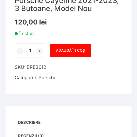
Porsche Cayenne 2021-2023,
3 Butoane, Model Nou
120,00
lei
În stoc
Cantitate
ADAUGĂ ÎN COȘ
Carcasa
Cheie
SKU:
BRE3612
Compatibila
cu
Categorie:
Porsche
Porsche
Cayenne
2021-
2023,
3
Butoane,
DESCRIERE
Model
Nou
RECENZII (0)