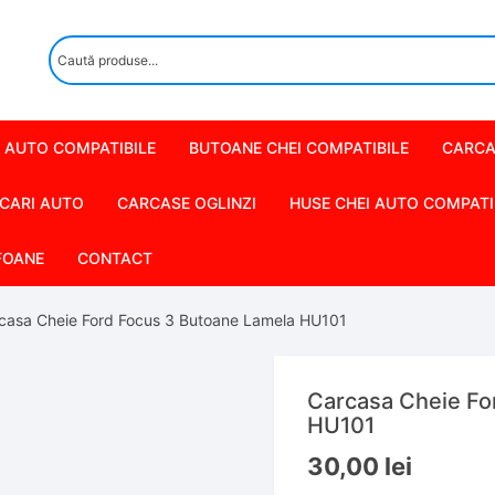
 AUTO COMPATIBILE
BUTOANE CHEI COMPATIBILE
CARCA
CARI AUTO
CARCASE OGLINZI
HUSE CHEI AUTO COMPATI
FOANE
CONTACT
casa Cheie Ford Focus 3 Butoane Lamela HU101
Carcasa Cheie Fo
HU101
30,00
lei