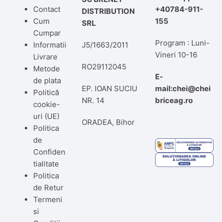
Contact
+40784-911-
DISTRIBUTION
Cum
155
SRL
Cumpar
Program : Luni-
Informatii
J5/1663/2011
Vineri 10-16
Livrare
RO29112045
Metode
E-
de plata
EP. IOAN SUCIU
mail:chei@chei
Politică
NR. 14
briceag.ro
cookie-
uri (UE)
ORADEA, Bihor
Politica
de
Confiden
tialitate
Politica
de Retur
Termeni
si