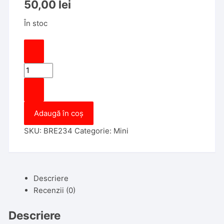
50,00
lei
În stoc
Cantitate
Carcasa
Cheie
pentru
Adaugă în coș
Mini
Cooper
SKU:
BRE234
Categorie:
Mini
3
Butoane,
Smartkey,
Model
Descriere
cu
Recenzii (0)
acumulator,
aftermarket
Descriere