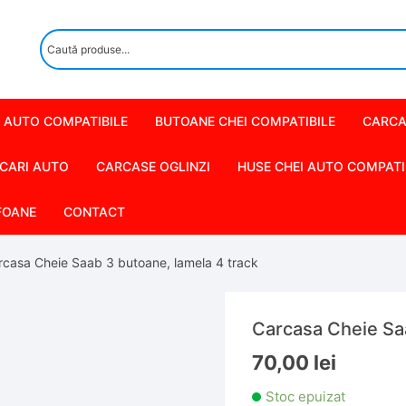
 AUTO COMPATIBILE
BUTOANE CHEI COMPATIBILE
CARCA
CARI AUTO
CARCASE OGLINZI
HUSE CHEI AUTO COMPATI
FOANE
CONTACT
rcasa Cheie Saab 3 butoane, lamela 4 track
Carcasa Cheie Saa
70,00
lei
Stoc epuizat