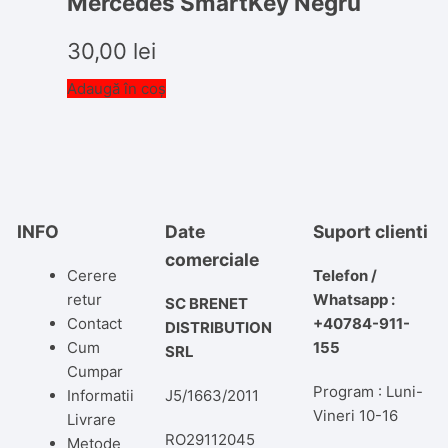
Mercedes SmartKey Negru
30,00
lei
Adaugă în coș
INFO
Date
Suport clienti
comerciale
Cerere
Telefon /
retur
Whatsapp :
SC BRENET
Contact
+40784-911-
DISTRIBUTION
Cum
155
SRL
Cumpar
Program : Luni-
Informatii
J5/1663/2011
Vineri 10-16
Livrare
RO29112045
Metode