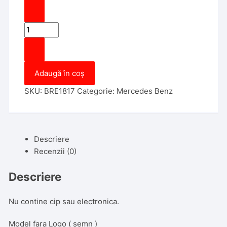
Cantitate
Carcasa
Cheie
Smartkey
Adaugă în coș
Mercedes
benz
SKU:
BRE1817
Categorie:
Mercedes Benz
3
butoane
Descriere
Recenzii (0)
Descriere
Nu contine cip sau electronica.
Model fara Logo ( semn )