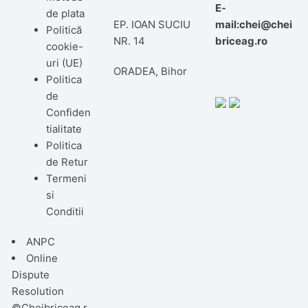
E-
de plata
EP. IOAN SUCIU
mail:chei@chei
Politică
NR. 14
briceag.ro
cookie-
uri (UE)
ORADEA, Bihor
Politica
de
Confiden
tialitate
Politica
de Retur
Termeni
si
Conditii
ANPC
Online
Dispute
Resolution
©Cheibriceag.r