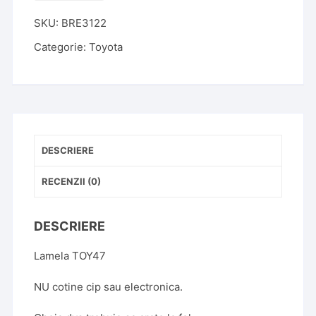
Cheie
SKU:
BRE3122
Toyota
Corolla
Categorie:
Toyota
2
Butoane
TOY47
DESCRIERE
RECENZII (0)
DESCRIERE
Lamela TOY47
NU cotine cip sau electronica.