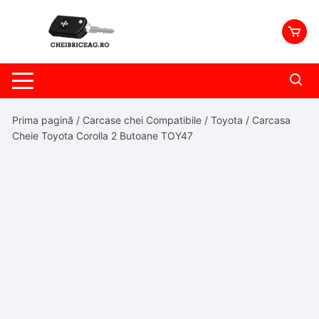
Skip
to
content
Prima pagină
/
Carcase chei Compatibile
/
Toyota
/ Carcasa
Cheie Toyota Corolla 2 Butoane TOY47