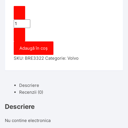
Cantitate
Carcasa
Cheie
Volvo
Adaugă în coș
Camion,
2
SKU:
BRE3322
Categorie:
Volvo
Butoane
Descriere
Recenzii (0)
Descriere
Nu contine electronica