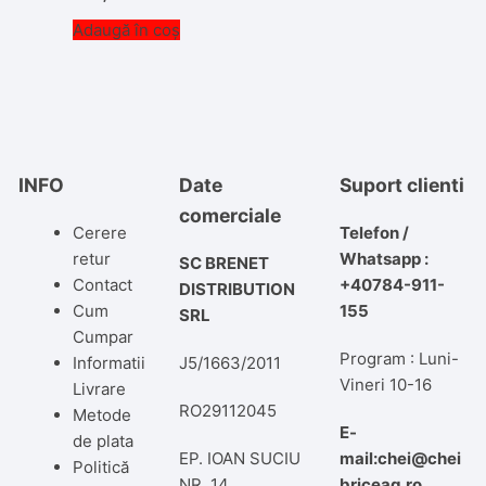
Adaugă în coș
INFO
Date
Suport clienti
comerciale
Cerere
Telefon /
retur
Whatsapp :
SC BRENET
Contact
+40784-911-
DISTRIBUTION
Cum
155
SRL
Cumpar
Program : Luni-
Informatii
J5/1663/2011
Vineri 10-16
Livrare
RO29112045
Metode
E-
de plata
EP. IOAN SUCIU
mail:chei@chei
Politică
NR. 14
briceag.ro