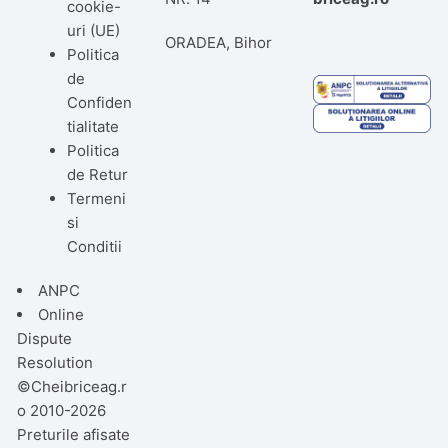
cookie-
uri (UE)
ORADEA, Bihor
Politica
de
Confiden
tialitate
Politica
de Retur
Termeni
si
Conditii
ANPC
Online
Dispute
Resolution
©Cheibriceag.r
o 2010-2026
Preturile afisate